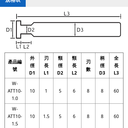
外
刃
頸
頸
柄
全
產品編
刃
徑
長
徑
長
徑
長
號
數
D1
L1
D2
L2
D3
L3
W-
ATT10-
10
1
5
6
8
8
60
1.0
W-
ATT10-
10
1.5
5
6
8
8
60
1.5