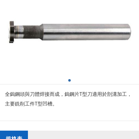
全鎢鋼頭與刀體焊接而成，鎢鋼片T型刀適用於剖溝加工，
主要銑削工件T型凹槽。
規格表