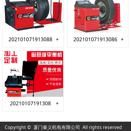
202101071913088
202101071913086
20210107191308
Copyright © 厦门秦义机电有限公司 All rights reserved