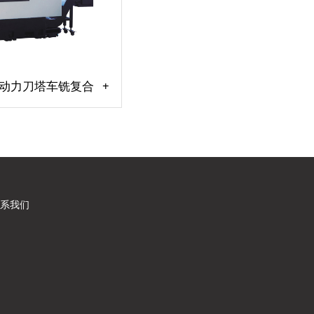
MC 动力刀塔车铣复合
系我们