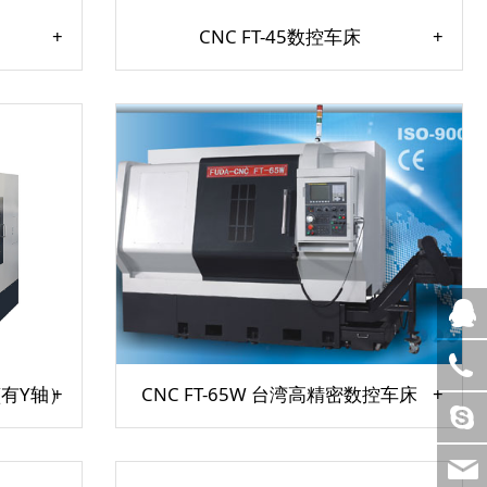
CNC FT-45数控车床
(有Y轴）
CNC FT-65W 台湾高精密数控车床