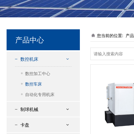
您当前的位置:
产品
产品中心
数控机床
数控加工中心
数控车床
自动化专用机床
制球机械
卡盘