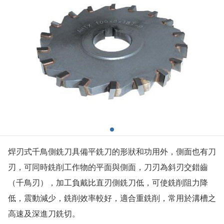
焊刃式千鳥側銑刀具備平銑刀的形狀和功用外，側面也有刀
刃，可同時銑削工作物的平面與側面，刀刃為斜刃交錯齒
（千鳥刃），加工負戴比直刃側銑刀低，可使銑削阻力降
低，震動減少，銑削效率較好，適合重銑削，常用於溝槽之
高速及深進刀銑切。