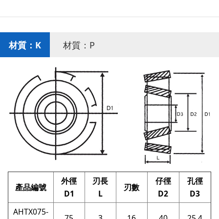
材質：K
材質：P
外徑
刃長
仔徑
孔徑
產品編號
刃數
D1
L
D2
D3
AHTX075-
75
3
16
40
25.4